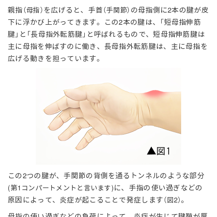
親指
を広げると、手首
の母指側に2本の腱が皮
（母指）
（手関節）
下に浮かび上がってきます。この2本の腱は、「短母指伸筋
腱」と「長母指外転筋腱」と呼ばれるもので、短母指伸筋腱は
主に母指を伸ばすのに働き、長母指外転筋腱は、主に母指を
広げる動きを担っています。
この2つの腱が、手関節の背側を通るトンネルのような部分
に、手指の使い過ぎなどの
(第1コンパートメントと言います)
原因によって、炎症が起こることで発症します
。
（図2）
母指の使い過ぎなどの負荷によって、炎症が生じて腱鞘が厚