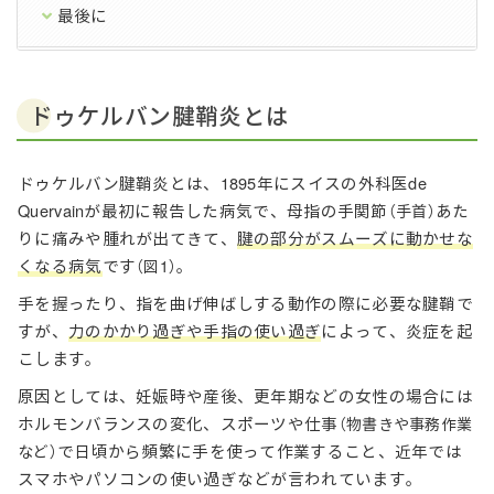
最後に
ドゥケルバン腱鞘炎とは
ドゥケルバン腱鞘炎とは、1895年にスイスの外科医de
Quervainが最初に報告した病気で、母指の手関節
あた
（手首）
りに痛みや腫れが出てきて、
腱の部分がスムーズに動かせな
くなる病気
です
。
（図1）
手を握ったり、指を曲げ伸ばしする動作の際に必要な腱鞘で
すが、
力のかかり過ぎや手指の使い過ぎ
によって、炎症を起
こします。
原因としては、妊娠時や産後、更年期などの女性の場合には
ホルモンバランスの変化、スポーツや仕事
（物書きや事務作業
で日頃から頻繁に手を使って作業すること、近年では
など）
スマホやパソコンの使い過ぎなどが言われています。