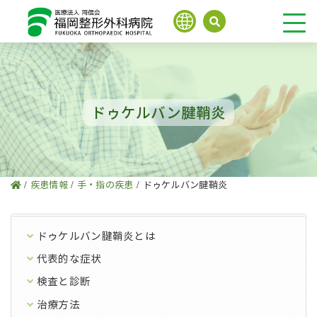
内
容
を
ス
キ
ッ
プ
ドゥケルバン腱鞘炎
/
疾患情報
/
手・指の疾患
/
ドゥケルバン腱鞘炎
ドゥケルバン腱鞘炎とは
代表的な症状
検査と診断
治療方法