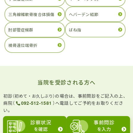
三角線維軟骨複合体損傷
へバーデン結節
肘部管症候群
ばね指
橈骨遠位端骨折
当院を受診される方へ
初診
の場合は、事前問診をご記入の上、
（初めて・お久しぶり）
病院（
092-512-1581
）へ電話してご予約をお取りくださ
い。
診察状況
事前問診
を確認
を入力