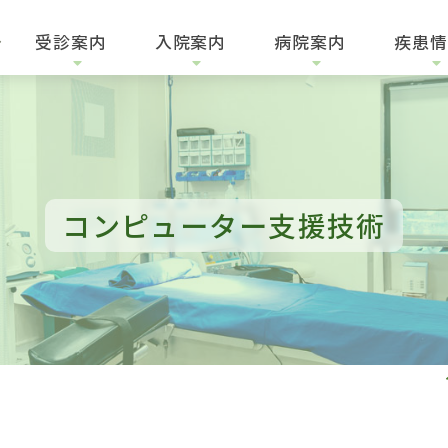
受診
案内
入院
案内
病院
案内
疾患
情
コンピューター支援技術