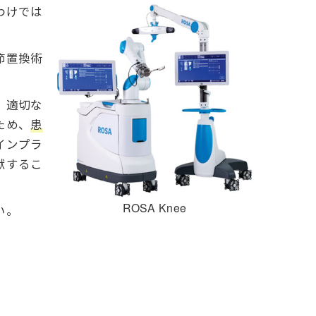
わけでは
節置換術
、適切な
ため、
患
インプラ
献するこ
ROSA Knee
い。