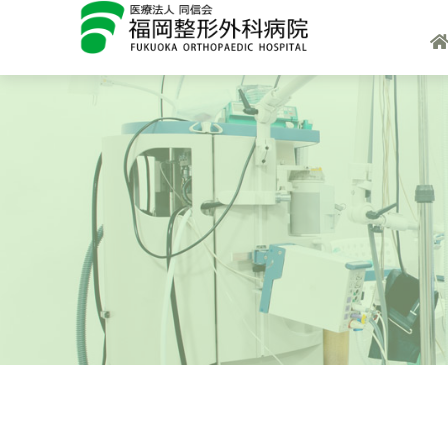
内
ホ
容
ー
を
ム
ス
キ
ッ
プ