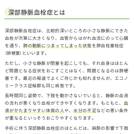
深部静脈血栓症とは
深部静脈血栓症は、比較的深いところの小さな静脈にできた
血栓が次第に大きくなり、血管からはがれ血流にのって心臓
を通り、
肺の動脈につまってしまった状態
を肺血栓塞栓症
といいます。
（肺梗塞）
ただし、小さな静脈が閉塞を起こしても、それ自身はほとん
ど問題となる症状をおこすことはなく、問題となるのは肺梗
塞です。最近の報道でよくご存じかも知れませんが、エコノ
ミークラス症候群も同じ病態です。
長時間同じ姿勢で、下肢を動かさないでいると、静脈の血液
の流れが悪くなり血栓ができやすくなります。もともと、
血
液がかたまりやすい体質の人
や、
水分の不足
などの悪い条件
が重なるといっそうおこりやすくなります。
手術に伴う深部静脈血栓症のほとんどは、麻酔の影響で下肢