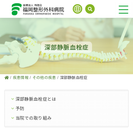
内
容
を
ス
キ
ッ
プ
深部静脈血栓症
/
疾患情報
/
その他の疾患
/
深部静脈血栓症
深部静脈血栓症とは
予防
当院での取り組み