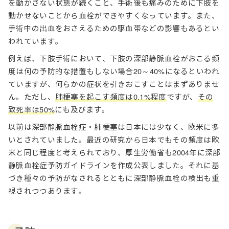
を動かさない状態が続くこと、手術後も痛みのために下肢を
動かせないことから血栓ができやすくなっています。また、
手術中の出血をおさえるための駆血帯などの影響もあるとい
われています。
例えば、下肢手術において、下肢の深部静脈血栓がおこる頻
度は何の予防的な措置もしない場合20～40%になるといわれ
ていますが、何らかの症状を引きおこすことはまずありませ
ん。ただし、
肺梗塞を起こす頻度は0.1%程度
ですが、
その
致死率は50%
にも及びます。
以前は深部静脈血栓症・肺梗塞は日本には少なく、欧米に多
いとされていました。最近の研究から日本でもその頻度は欧
米と同じ程度と考えられており、厚生労働省も2004年に深部
静脈血栓症予防ガイドラインを作成公表しました。それに基
づき種々の予防がなされるとともに深部静脈血栓の検出も重
視されつつあります。