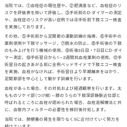
当院では、①血栓症の既往歴や、②肥満度など、血栓症のリ
スクを評価表を用いて評価し、③手術前のD-ダイマーの測定
や、血栓症のリスクが高い症例では④手術前下肢エコー検査
を実施しております。
その他、⑤手術前から足関節の運動訓練の指導、⑥手術中の
薬剤使用や下肢マッサージ、⑦脱水の防止、⑧手術後の下肢
のもみ上げを行う機械の使用、⑨術後3日目・7日目にD-ダイ
マー測定、⑩手術翌日から1～2週間抗血栓薬剤の使用、⑪手
術翌日の起きあがる前に全例ベッドサイドで下肢エコー検査
を実施、血栓がなければ、手術翌日より早期離床をはかり、
足関節部を中心として動かす訓練を行います。
血栓があった場合、その対処および経過観察を行います。太
もものソケイ部
～膝のうらの下肢深部静脈近位部と
（つけ根）
呼ばれるところに血栓が認められた場合、血栓溶解療法と共
に、血管内フィルターの必要性を検討後対処します。
当院では、肺梗塞の発生を限りなく0に近付けていく努力を
続けています。