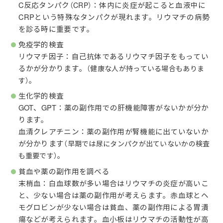
C反応タンパク
：体内に炎症が起こると血液中に
（CRP）
CRPという特殊なタンパクが現れます。リウマチの病勢
を診る時に重要です。
免疫学的検査
リウマチ因子：自己抗体であるリウマチ因子をもってい
るかが分かります。
（健康な人が持っている場合もありま
。
す）
生化学的検査
GOT、GPT：薬の副作用での肝機能障害がないかが分か
ります。
血清クレアチニン：薬の副作用が腎機能に出ていないか
が分かります
（早期では尿にタンパクが出ていないかの検査
。
も重要です）
貧血や薬の副作用を調べる
末梢血：白血球数が多い場合はリウマチの炎症が高いこ
と、少ない場合は薬の副作用が考えらます。赤血球とヘ
モグロビンが少ない場合は貧血、薬の副作用による胃潰
瘍などが考えられます。血小板はリウマチの活動性が高