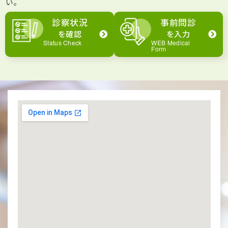
い。
診察状況
事前問診
を確認
を入力
Status Check
WEB Medical
Form