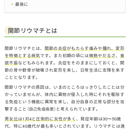
最後に
関節リウマチとは
関節リウマチとは、
関節の炎症がもたらす痛みや腫れ、変形
を特徴とする病気
です。また初期の頃には
微熱やだるさ
、
食
欲不振
などもみられます。炎症をそのままにしておくと、関
節の骨や軟骨が破壊され変形を来し、日常生活に支障を来す
こととなります。
関節リウマチの原因は、いまのところはっきりしたことは分
かっていませんが、体内に異物が侵入した時にそれを駆除す
る免疫という機能に異常を来し、自分自身の正常な部分を攻
撃すること
と考えられています。
（自己免疫疾患）
男女比は1対4と圧倒的に女性が多く
、発症年齢は30〜50歳
代、特に40歳代が最も多いとされています。リウマチとは進