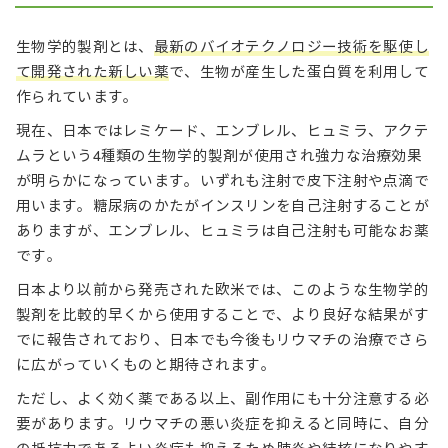
生物学的製剤とは、
最新のバイオテクノロジー技術を駆使し
て開発された新しい薬
で、生物が産生した蛋白質を利用して
作られています。
現在、日本ではレミケード、エンブレル、ヒュミラ、アクテ
ムラという4種類の生物学的製剤が使用され強力な治療効果
が明らかになっています。いずれも注射で皮下注射や点滴で
用います。糖尿病のかたがインスリンを自己注射することが
ありますが、エンブレル、ヒュミラは自己注射も可能なお薬
です。
日本より以前から発売された欧米では、このような生物学的
製剤を比較的早くから使用することで、より良好な結果がす
でに報告されており、日本でも今後もリウマチの治療でさら
に広がっていくものと期待されます。
ただし、よく効く薬である以上、副作用にも十分注意する必
要があります。リウマチの悪い炎症を抑えると同時に、自分
の抵抗力であるよい炎症も抑えるため肺炎や結核になりやす