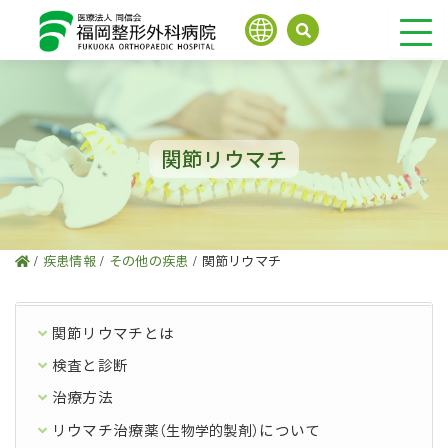
内
容
を
ス
キ
ッ
プ
関節リウマチ
/
疾患情報
/
その他の疾患
/
関節リウマチ
関節リウマチとは
検査と診断
治療方法
リウマチ治療薬
について
（生物学的製剤）