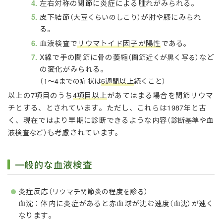
左右対称の関節に炎症による腫れがみられる。
皮下結節
が肘や膝にみられ
（大豆くらいのしこり）
る。
血液検査で
リウマトイド因子が陽性
である。
X線で手の関節に骨の萎縮
など
（関節近くが黒く写る）
の変化がみられる。
（1〜4までの症状は
6週間以上
続くこと）
以上の7項目のうち
4項目以上
があてはまる場合を関節リウマ
チとする、とされています。ただし、これらは1987年と古
く、現在ではより早期に診断できるような内容
（診断基準や血
も考慮されています。
液検査など）
一般的な血液検査
炎症反応
（リウマチ関節炎の程度を診る）
血沈：体内に炎症があると赤血球が沈む速度
が速く
（血沈）
なります。