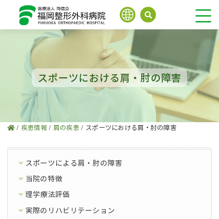
内
容
を
ス
キ
ッ
プ
スポーツにおける肩・肘の障害
/
疾患情報
/
肩の疾患
/
スポーツにおける肩・肘の障害
スポーツによる肩・肘の障害
当院の特徴
理学療法評価
実際のリハビリテーション