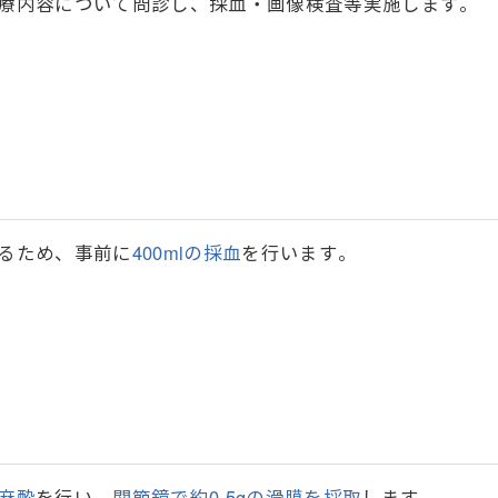
療内容について問診し、採血・画像検査等実施します。
るため、事前に
400mlの採血
を行います。
麻酔
を行い、
関節鏡で約0.5gの滑膜を採取
します。