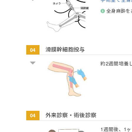
全身麻酔を
滑膜幹細胞投与
04
約2週間培養
外来診察・術後診察
04
1週間後、1