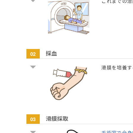
これまでの治
採血
02
滑膜を培養す
滑膜採取
03
手術室で全身