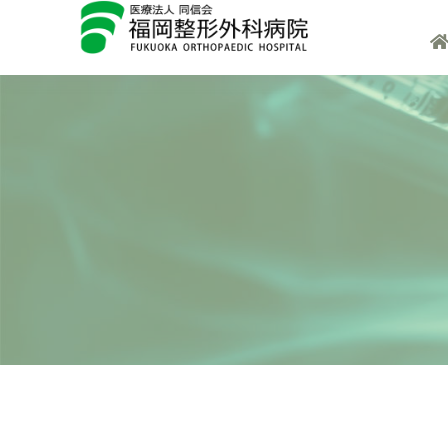
内
ホ
容
ー
を
ム
ス
キ
ッ
プ